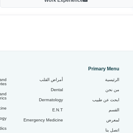
Work Experience
Primary Menu
 and
أمراض القلب
الرئيسية
etes
Dental
من نحن
and
rics
Dermatology
ابحث عن طبيب
cine
E.N.T
القسم
ogy
Emergency Medicine
لمعرض
dics
اتصل بنا